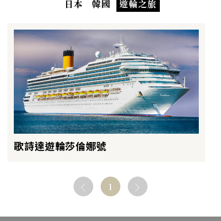
日本
韓國
遊輪之旅
歌詩達遊輪莎倫娜號
1